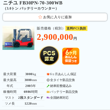
ニチユ FB30PN-70-300WB
（3.0トン バッテリーカウンター）
お気に入りに追加
販売価格（税別）
送料PCS負担
2,900,000
円
最大荷重
3000
kg
6ヶ月あんしん保証
最大揚高
3000
mm
全タイヤ新品交換
年式
2005
年
納車前整備込み
稼働時間
6986
時間
バッテリー新品交換
マスト
2段スタンダード
全国納車対応
ツメ長
1220
mm