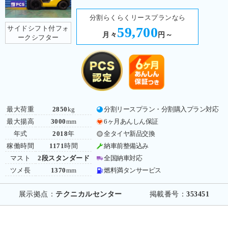
分割らくらくリースプランなら
サイドシフト付フォ
59,700
月々
円～
ークシフター
最大荷重
2850
kg
分割リースプラン・分割購入プラン対応
最大揚高
3000
mm
6ヶ月あんしん保証
年式
2018
年
全タイヤ新品交換
稼働時間
1171
時間
納車前整備込み
マスト
2段スタンダード
全国納車対応
ツメ長
1370
mm
燃料満タンサービス
展示拠点：
テクニカルセンター
掲載番号：
353451