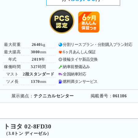
最大荷重
2640
kg
分割リースプラン・分割購入プラン対応
最大揚高
3000
mm
6ヶ月あんしん保証
年式
2019
年
後輪タイヤ新品交換
稼働時間
527
時間
納車前整備込み
マスト
2段スタンダード
全国納車対応
ツメ長
1370
mm
燃料満タンサービス
展示拠点：
テクニカルセンター
掲載番号：
061106
トヨタ 02-8FD30
（3.0トン ディーゼル）