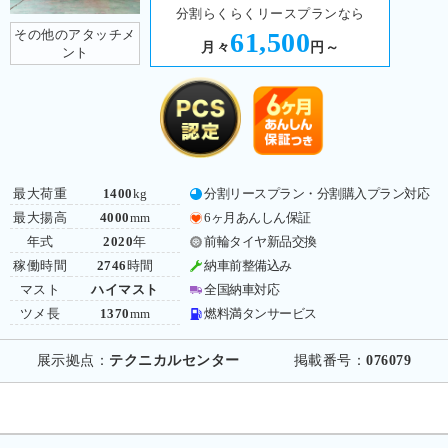
分割らくらくリースプランなら
その他のアタッチメ
61,500
月々
円～
ント
最大荷重
1400
kg
分割リースプラン・分割購入プラン対応
最大揚高
4000
mm
6ヶ月あんしん保証
年式
2020
年
前輪タイヤ新品交換
稼働時間
2746
時間
納車前整備込み
マスト
ハイマスト
全国納車対応
ツメ長
1370
mm
燃料満タンサービス
展示拠点：
テクニカルセンター
掲載番号：
076079