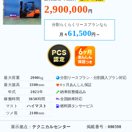
2,900,000
円
分割らくらくリースプランなら
61,500
月々
円～
最大荷重
2900
kg
分割リースプラン・分割購入プラン対応
最大揚高
3300
mm
6ヶ月あんしん保証
年式
2021
年
納車前整備込み
稼働時間
3658
時間
全国納車対応
マスト
ハイマスト
燃料満タンサービス
ツメ長
2100
mm
展示拠点：
テクニカルセンター
掲載番号：
080598