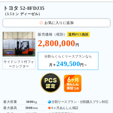
トヨタ 52-8FDJ35
（3.5トン ディーゼル）
お気に入りに追加
販売価格（税別）
送料PCS負担
2,800,000
円
分割らくらくリースプランなら
サイドシフト付フォ
249,500
月々
円～
ークシフター
最大荷重
3000
kg
分割リースプラン・分割購入プラン対応
最大揚高
3000
mm
6ヶ月あんしん保証