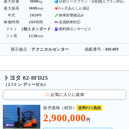
最大荷重
3000
kg
分割リースプラン・分割購入プラン対応
最大揚高
3000
mm
6ヶ月あんしん保証
年式
2020
年
納車前整備込み
稼働時間
293
時間
全国納車対応
マスト
2段スタンダード
燃料満タンサービス
ツメ長
1220
mm
展示拠点：
テクニカルセンター
掲載番号：
001499
トヨタ 02-8FD25
（2.5トン ディーゼル）
お気に入りに追加
販売価格（税別）
送料PCS負担
2,900,000
円