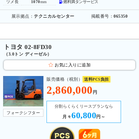
ツメ長
1070
mm
燃料満タンサービス
展示拠点：
テクニカルセンター
掲載番号：
065350
トヨタ 02-8FD30
（3.0トン ディーゼル）
お気に入りに追加
販売価格（税別）
送料PCS負担
2,860,000
円
分割らくらくリースプランなら
フォークシフター
60,800
月々
円～