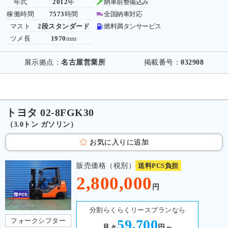
年式
2012
年
納車前整備込み
稼働時間
7573
時間
全国納車対応
マスト
2段スタンダード
燃料満タンサービス
ツメ長
1970
mm
展示拠点：
名古屋営業所
掲載番号：
032908
トヨタ 02-8FGK30
（3.0トン ガソリン）
お気に入りに追加
販売価格（税別）
送料PCS負担
2,800,000
円
分割らくらくリースプランなら
フォークシフター
59,700
月々
円～