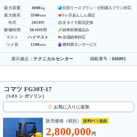
最大荷重
3000
kg
分割リースプラン・分割購入プラン対応
最大揚高
3500
mm
6ヶ月あんしん保証
年式
2019
年
全タイヤ新品交換
稼働時間
5616
時間
納車前整備込み
マスト
ハイマスト
全国納車対応
ツメ長
1300
mm
燃料満タンサービス
展示拠点：
テクニカルセンター
掲載番号：
068895
コマツ FG30T-17
（3.0トン ガソリン）
お気に入りに追加
販売価格（税別）
送料PCS負担
2,800,000
円