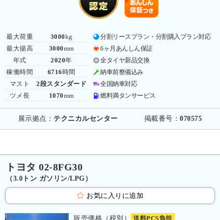
最大荷重
3000
kg
分割リースプラン・分割購入プラン対応
最大揚高
3000
mm
6ヶ月あんしん保証
年式
2020
年
全タイヤ新品交換
稼働時間
6716
時間
納車前整備込み
マスト
2段スタンダード
全国納車対応
ツメ長
1070
mm
燃料満タンサービス
展示拠点：
テクニカルセンター
掲載番号：
070575
トヨタ 02-8FG30
（3.0トン ガソリン/LPG）
お気に入りに追加
販売価格（税別）
送料PCS負担