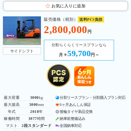
お気に入りに追加
販売価格（税別）
送料PCS負担
2,800,000
円
分割らくらくリースプランなら
サイドシフト
59,700
月々
円～
最大荷重
3000
kg
分割リースプラン・分割購入プラン対応
最大揚高
3000
mm
6ヶ月あんしん保証
年式
2018
年
後輪タイヤ新品交換
稼働時間
3977
時間
納車前整備込み
マスト
2段スタンダード
全国納車対応