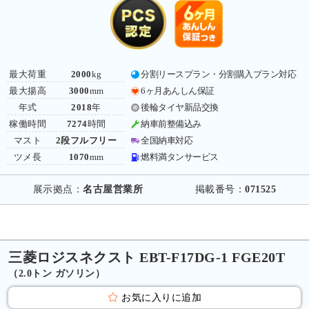
最大荷重
2000
kg
分割リースプラン・分割購入プラン対応
最大揚高
3000
mm
6ヶ月あんしん保証
年式
2018
年
後輪タイヤ新品交換
稼働時間
7274
時間
納車前整備込み
マスト
2段フルフリー
全国納車対応
ツメ長
1070
mm
燃料満タンサービス
展示拠点：
名古屋営業所
掲載番号：
071525
三菱ロジスネクスト EBT-F17DG-1 FGE20T
（2.0トン ガソリン）
お気に入りに追加