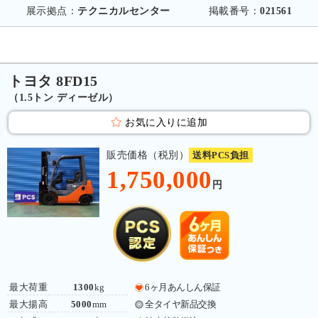
展示拠点：
テクニカルセンター
掲載番号：
021561
トヨタ 8FD15
（1.5トン ディーゼル）
お気に入りに追加
販売価格（税別）
送料PCS負担
1,750,000
円
最大荷重
1300
kg
6ヶ月あんしん保証
最大揚高
5000
mm
全タイヤ新品交換