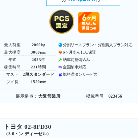
最大荷重
2000
kg
分割リースプラン・分割購入プラン対応
最大揚高
3000
mm
6ヶ月あんしん保証
年式
2023
年
納車前整備込み
稼働時間
231
時間
全国納車対応
マスト
2段スタンダード
燃料満タンサービス
ツメ長
1520
mm
展示拠点：
大阪営業所
掲載番号：
023456
トヨタ 02-8FD30
（3.0トン ディーゼル）