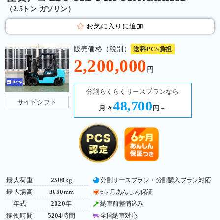
（2.5トン ガソリン）
お気に入りに追加
販売価格（税別）
送料PCS負担
2,200,000
円
分割らくらくリースプランなら
サイドシフト
48,700
月々
円～
最大荷重
2500
kg
分割リースプラン・分割購入プラン対応
最大揚高
3050
mm
6ヶ月あんしん保証
年式
2020
年
納車前整備込み
稼働時間
5204
時間
全国納車対応