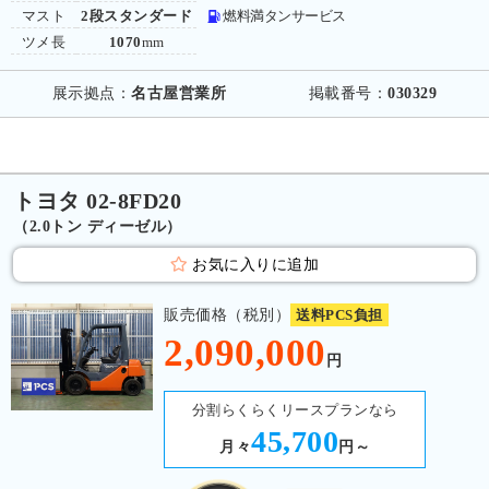
マスト
2段スタンダード
燃料満タンサービス
ツメ長
1070
mm
展示拠点：
名古屋営業所
掲載番号：
030329
トヨタ 02-8FD20
（2.0トン ディーゼル）
お気に入りに追加
販売価格（税別）
送料PCS負担
2,090,000
円
分割らくらくリースプランなら
45,700
月々
円～