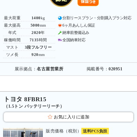
最大荷重
1400
kg
分割リースプラン・分割購入プラン対応
最大揚高
5000
mm
6ヶ月あんしん保証
年式
2020
年
納車前整備込み
稼働時間
7135
時間
全国納車対応
マスト
3段フルフリー
ツメ長
920
mm
展示拠点：
名古屋営業所
掲載番号：
020951
トヨタ 8FBR15
（1.5トン バッテリーリーチ）
お気に入りに追加
販売価格（税別）
送料PCS負担