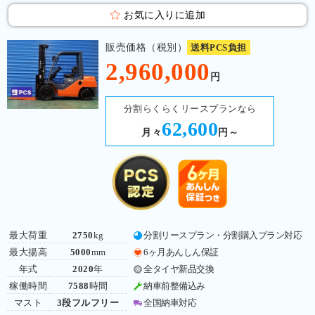
お気に入りに追加
販売価格（税別）
送料PCS負担
2,960,000
円
分割らくらくリースプランなら
62,600
月々
円～
最大荷重
2750
kg
分割リースプラン・分割購入プラン対応
最大揚高
5000
mm
6ヶ月あんしん保証
年式
2020
年
全タイヤ新品交換
稼働時間
7588
時間
納車前整備込み
マスト
3段フルフリー
全国納車対応