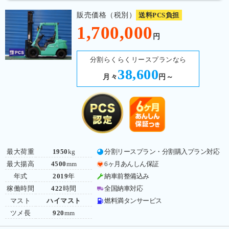
販売価格（税別）
送料PCS負担
1,700,000
円
分割らくらくリースプランなら
38,600
月々
円～
最大荷重
1950
kg
分割リースプラン・分割購入プラン対応
最大揚高
4500
mm
6ヶ月あんしん保証
年式
2019
年
納車前整備込み
稼働時間
422
時間
全国納車対応
マスト
ハイマスト
燃料満タンサービス
ツメ長
920
mm