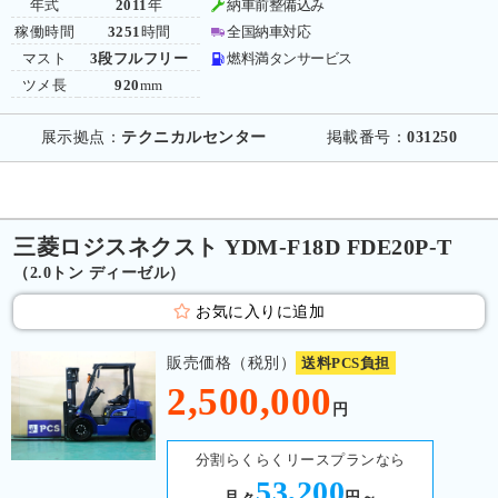
年式
2011
年
納車前整備込み
稼働時間
3251
時間
全国納車対応
マスト
3段フルフリー
燃料満タンサービス
ツメ長
920
mm
展示拠点：
テクニカルセンター
掲載番号：
031250
三菱ロジスネクスト YDM-F18D FDE20P-T
（2.0トン ディーゼル）
お気に入りに追加
販売価格（税別）
送料PCS負担
2,500,000
円
分割らくらくリースプランなら
53,200
月々
円～