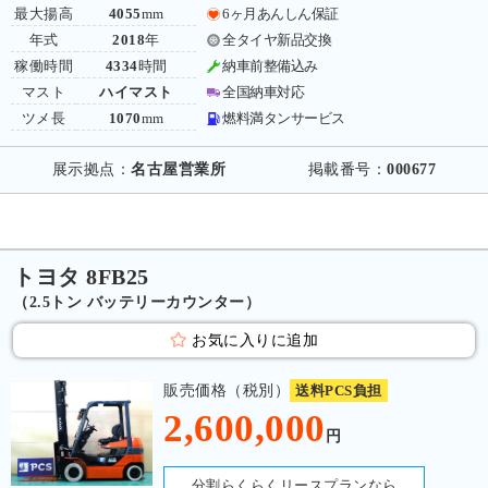
最大揚高
4055
mm
6ヶ月あんしん保証
年式
2018
年
全タイヤ新品交換
稼働時間
4334
時間
納車前整備込み
マスト
ハイマスト
全国納車対応
ツメ長
1070
mm
燃料満タンサービス
展示拠点：
名古屋営業所
掲載番号：
000677
トヨタ 8FB25
（2.5トン バッテリーカウンター）
お気に入りに追加
販売価格（税別）
送料PCS負担
2,600,000
円
分割らくらくリースプランなら