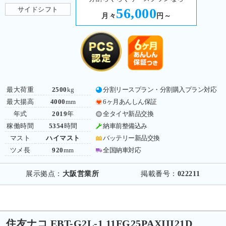
サイドシフト
56,000
月々
円～
最大荷重
2500
kg
分割リースプラン・分割購入プラン対応
最大揚高
4000
mm
6ヶ月あんしん保証
年式
2019
年
全タイヤ新品交換
稼働時間
5354
時間
納車前整備込み
マスト
ハイマスト
バッテリー新品交換
ツメ長
920
mm
全国納車対応
展示拠点：
大阪営業所
掲載番号：
022211
住友ナコ EBT-G2L-1 11FG25PAXIII21D