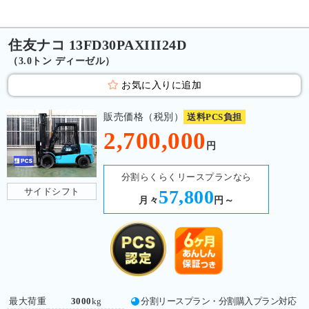
住友ナコ 13FD30PAXIII24D
（3.0トン ディーゼル）
お気に入りに追加
販売価格（税別）
送料PCS負担
2,700,000
円
分割らくらくリースプランなら
サイドシフト
57,800
月々
円～
最大荷重
3000
kg
分割リースプラン・分割購入プラン対応