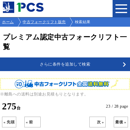
ホーム
中古フォークリフト販売
検索結果
プレミアム認定中古フォークリフト一
覧
さらに条件を追加して検索
※離島への送料は別途お見積もりとなります。
275
23 / 28 page
« 先頭
« 前
次 »
最後 »