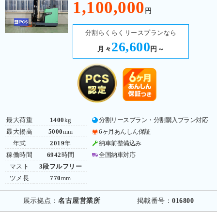
1,100,000
円
分割らくらくリースプランなら
26,600
月々
円～
最大荷重
1400
kg
分割リースプラン・分割購入プラン対応
最大揚高
5000
mm
6ヶ月あんしん保証
年式
2019
年
納車前整備込み
稼働時間
6942
時間
全国納車対応
マスト
3段フルフリー
ツメ長
770
mm
展示拠点：
名古屋営業所
掲載番号：
016800