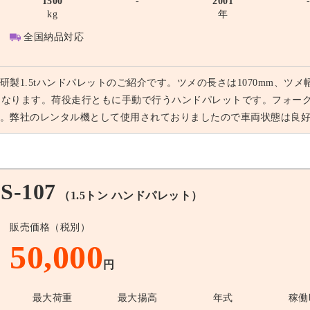
1500
-
2001
kg
年
全国納品対応
研製1.5tハンドパレットのご紹介です。ツメの長さは1070mm、ツメ幅
mとなります。荷役走行ともに手動で行うハンドパレットです。フォー
。弊社のレンタル機として使用されておりましたので車両状態は良
-107
（1.5トン ハンドパレット）
販売価格（税別）
50,000
円
最大荷重
最大揚高
年式
稼働