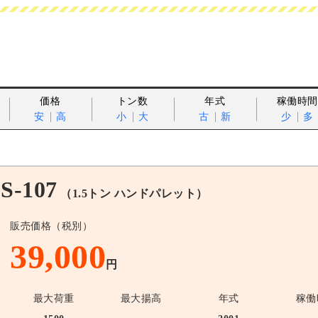
価格
トン数
年式
稼働時間
安
高
小
大
古
新
少
多
-107
（1.5トン ハンドパレット）
販売価格（税別）
39,000
円
最大荷重
最大揚高
年式
稼働