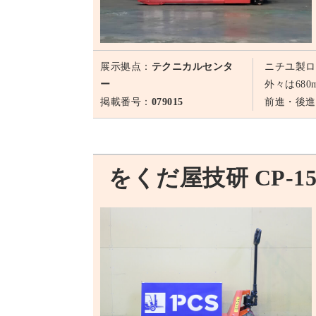
展示拠点：
テクニカルセンタ
ニチユ製ロ
ー
外々は68
掲載番号：
079015
前進・後進
をくだ屋技研 CP-15S