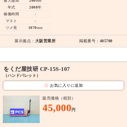
最大揚高
200
mm
年式
2008
年
稼働時間
-
マスト
-
ツメ長
1070
mm
展示拠点：
大阪営業所
掲載番号：
405700
をくだ屋技研 CP-15S-107
（ハンドパレット）
お気に入りに追加
販売価格（税別）
45,000
円