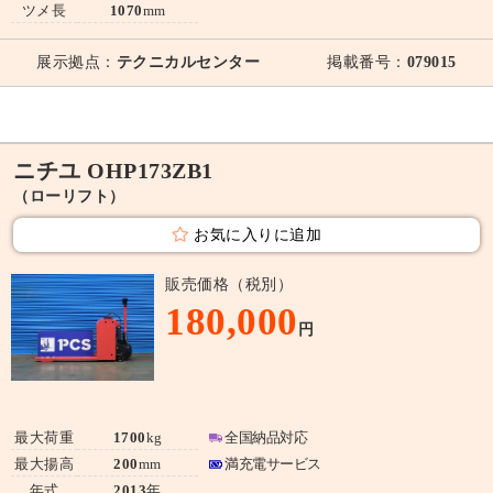
ツメ長
1070
mm
展示拠点：
テクニカルセンター
掲載番号：
079015
ニチユ OHP173ZB1
（ローリフト）
お気に入りに追加
販売価格（税別）
180,000
円
最大荷重
1700
kg
全国納品対応
最大揚高
200
mm
満充電サービス
年式
2013
年