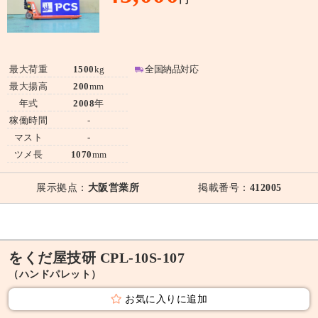
最大荷重
1500
kg
全国納品対応
最大揚高
200
mm
年式
2008
年
稼働時間
-
マスト
-
ツメ長
1070
mm
展示拠点：
大阪営業所
掲載番号：
412005
をくだ屋技研 CPL-10S-107
（ハンドパレット）
お気に入りに追加