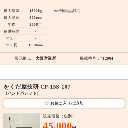
最大荷重
1500
kg
全国納品対応
最大揚高
200
mm
年式
2008
年
稼働時間
-
マスト
-
ツメ長
1070
mm
展示拠点：
大阪営業所
掲載番号：
412004
をくだ屋技研 CP-15S-107
（ハンドパレット）
お気に入りに追加
販売価格（税別）
45,000
円