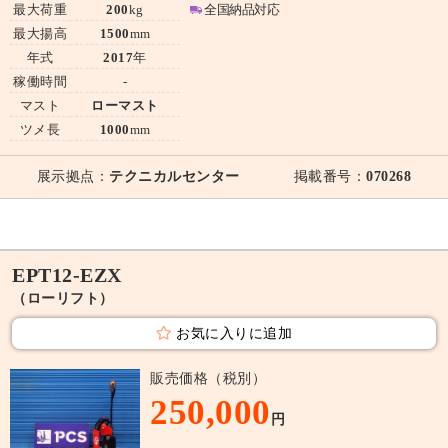
最大荷重
200
kg
全国納品対応
最大揚高
1500
mm
年式
2017
年
稼働時間
-
マスト
ローマスト
ツメ長
1000
mm
展示拠点：
テクニカルセンター
掲載番号：
070268
EPT12-EZX
（ローリフト）
お気に入りに追加
販売価格（税別）
250,000
円