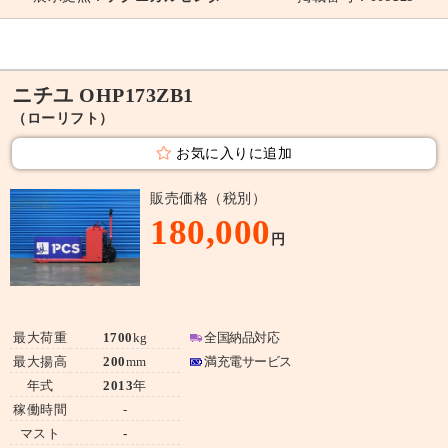
ニチユ OHP173ZB1
（ローリフト）
お気に入りに追加
販売価格（税別）
180,000
円
最大荷重
1700
kg
全国納品対応
最大揚高
200
mm
満充電サービス
年式
2013
年
稼働時間
-
マスト
-