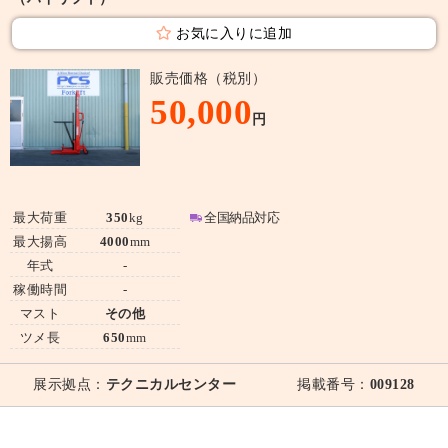
お気に入りに追加
販売価格（税別）
50,000
円
最大荷重
350
kg
全国納品対応
最大揚高
4000
mm
年式
-
稼働時間
-
マスト
その他
ツメ長
650
mm
展示拠点：
テクニカルセンター
掲載番号：
009128