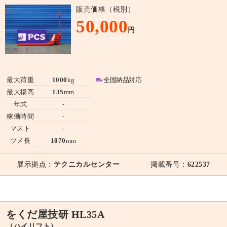
販売価格（税別）
50,000
円
最大荷重
1000
kg
全国納品対応
最大揚高
135
mm
年式
-
稼働時間
-
マスト
-
ツメ長
1070
mm
展示拠点：
テクニカルセンター
掲載番号：
622537
をくだ屋技研 HL35A
（ハイリフト）