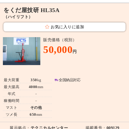
をくだ屋技研 HL35A
（ハイリフト）
お気に入りに追加
販売価格（税別）
50,000
円
最大荷重
350
kg
全国納品対応
最大揚高
4000
mm
年式
-
稼働時間
-
マスト
その他
ツメ長
650
mm
展示拠点：
テクニカルセンター
掲載番号：
009129