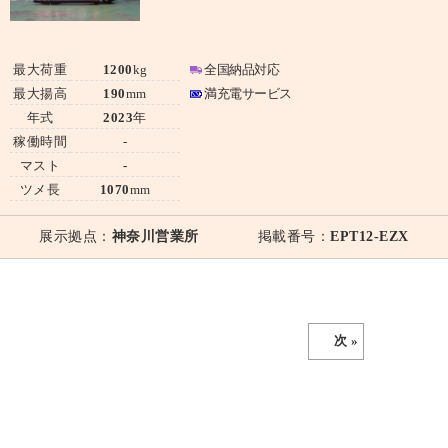
最大荷重
1200
kg
全国納品対応
最大揚高
190
mm
満充電サービス
年式
2023
年
稼働時間
-
マスト
-
ツメ長
1070
mm
展示拠点：
神奈川営業所
掲載番号：
EPT12-EZX
次 »